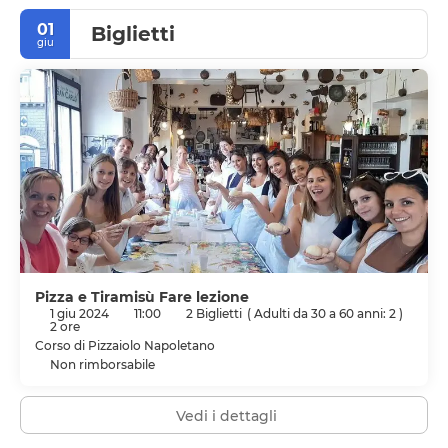
01
Biglietti
giu
Pizza e Tiramisù Fare lezione
1 giu 2024
11:00
2 Biglietti
(
Adulti da 30 a 60 anni: 2
)
2 ore
Corso di Pizzaiolo Napoletano
Non rimborsabile
Vedi i dettagli