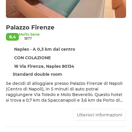
Palazzo Firenze
Molto bene
8,4
1877
Naples - A 0,3 km dal centro
CON COLAZIONE
16 Via Firenze, Naples 80134
Standard double room
Se decidi di alloggiare presso Palazzo Firenze di Napoli
(Centro di Napoli), in 5 minuti di auto potrai
raggiungere Via Toledo e Molo Beverello. Questo hotel
si trova a 0,7 km da Spaccanapoli e 3,6 km da Porto di
Napoli.
Ulteriori informazioni
Scopri i molti servizi ricreativi a disposizione, tra cui una
piscina stagionale all'aperto e una terrazza da dove
ammirare il paesaggio. Questo hotel offre, inoltre, il Wi-