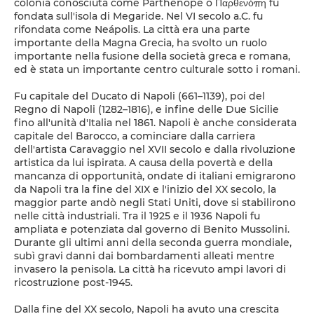
colonia conosciuta come Parthenope o Παρθενόπη fu
fondata sull'isola di Megaride. Nel VI secolo a.C. fu
rifondata come Neápolis. La città era una parte
importante della Magna Grecia, ha svolto un ruolo
importante nella fusione della società greca e romana,
ed è stata un importante centro culturale sotto i romani.
Fu capitale del Ducato di Napoli (661–1139), poi del
Regno di Napoli (1282–1816), e infine delle Due Sicilie
fino all'unità d'Italia nel 1861. Napoli è anche considerata
capitale del Barocco, a cominciare dalla carriera
dell'artista Caravaggio nel XVII secolo e dalla rivoluzione
artistica da lui ispirata. A causa della povertà e della
mancanza di opportunità, ondate di italiani emigrarono
da Napoli tra la fine del XIX e l'inizio del XX secolo, la
maggior parte andò negli Stati Uniti, dove si stabilirono
nelle città industriali. Tra il 1925 e il 1936 Napoli fu
ampliata e potenziata dal governo di Benito Mussolini.
Durante gli ultimi anni della seconda guerra mondiale,
subì gravi danni dai bombardamenti alleati mentre
invasero la penisola. La città ha ricevuto ampi lavori di
ricostruzione post-1945.
Dalla fine del XX secolo, Napoli ha avuto una crescita