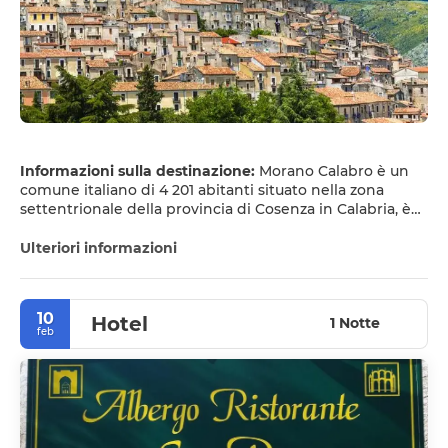
Informazioni sulla destinazione:
Morano Calabro è un
comune italiano di 4 201 abitanti situato nella zona
settentrionale della provincia di Cosenza in Calabria, è
uno dei principali centri del parco nazionale del Pollino.
Ulteriori informazioni
La sua posizione strategica nell'alta valle del fiume
Coscile (antico Sybaris di epoca magno-greca) alle
pendici del massiccio del Pollino, ha contribuito al suo
10
Hotel
sviluppo in epoca antica ed al suo splendore nei periodi
1 Notte
feb
medievale e rinascimentale, in particolare sotto la
signoria dei Sanseverino di Bisignano.