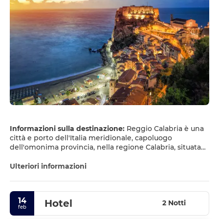
Informazioni sulla destinazione:
Reggio Calabria è una
città e porto dell'Italia meridionale, capoluogo
dell'omonima provincia, nella regione Calabria, situata
lungo lo Stretto di Messina, di fronte alla Sicilia. Ha una
popolazione di 186.547 abitanti e una superficie di 236
Ulteriori informazioni
chilometri quadrati.
14
Hotel
2 Notti
feb