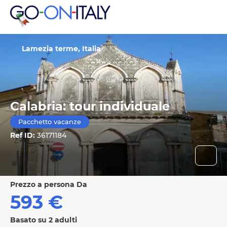
Lamezia terme, Italia
Calabria: tour individuale
Pacchetto vacanze
Ref ID:
36171184
prezzo a persona Da
593 €
Basato su 2 adulti