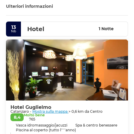
secondo comune della regione per popolazione.
Ulteriori informazioni
13
Hotel
1 Notte
feb
Hotel Guglielmo
Catanzaro -
Mostra sulla mappa
> 0,6 km da Centro
Molto bene
8,4
765
Vasca idromassaggio/jacuzzi
Spa & centro benessere
Piscina al coperto (tutto l''''anno)