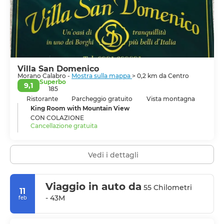
Villa San Domenico
Morano Calabro -
Mostra sulla mappa
> 0,2 km da Centro
Superbo
9,1
185
Ristorante
Parcheggio gratuito
Vista montagna
King Room with Mountain View
CON COLAZIONE
Cancellazione gratuita
Vedi i dettagli
Viaggio in auto da
55 Chilometri
11
- 43M
feb