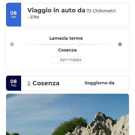
Viaggio in auto da
72 Chilometri
08
- 57M
feb
Lamezia terme
Cosenza
Apri mappa
08
Cosenza
Soggiorno da
2.
feb