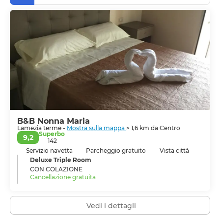
struttura attuale risale probabilmente alla dominazione
normanna, anche se esisteva qualche struttura al tempo
del re ostrogoto Teia.
• Il Bastione dei Cavalieri di Malta è una massiccia torre
di guardia ben conservata costruita nel 1550 dal viceré
spagnolo di Napoli Pedro de Toledo.
• L'abbazia dei 40 Martiri.
• Ecomuseo di Lamezia Terme a Sambiase.
B&B Nonna Maria
Lamezia terme -
Mostra sulla mappa
> 1,6 km da Centro
Superbo
9,2
142
Servizio navetta
Parcheggio gratuito
Vista città
Deluxe Triple Room
CON COLAZIONE
Cancellazione gratuita
Vedi i dettagli