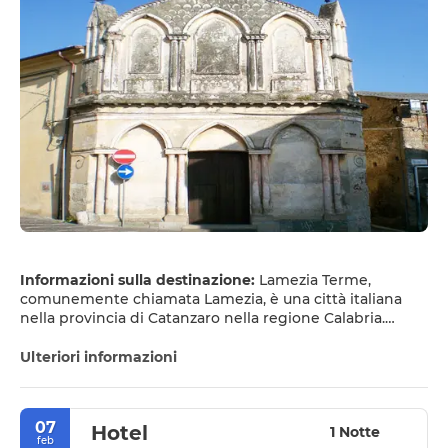
Informazioni sulla destinazione:
Lamezia Terme,
comunemente chiamata Lamezia, è una città italiana
nella provincia di Catanzaro nella regione Calabria.
PRINCIPALI ATTRAZIONI TURISTICHE
Ulteriori informazioni
• Il Castello è oggi un insieme di rovine che occupano la
sommità di una collina alta 320 metri. Fu costruito,
07
Hotel
secondo alcuni studiosi, dai Bruttii o dai coloni greci. La
1 Notte
feb