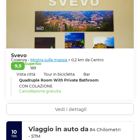
americano. Il museo ha diverse opere d'arte
interessanti; una tappa obbligata per gli amanti
dell'arte.
La Chiesa di San Domenico è un'altra fantastica
attrazione turistica che devi visitare a Cosenza. Fu
originariamente fondata nel 1448 e presenta una
combinazione di elementi rinascimentali e medievali
nella sua architettura. Il rosone circondato da 16 colonne
Svevo
è la caratteristica più attraente della chiesa; gli interni
Cosenza -
Mostra sulla mappa
> 0,2 km da Centro
sono decorati con diverse opere d'arte straordinarie di
Superbo
9,5
artisti importanti.
169
Vista città
Tour in bicicletta
Bar
Quadruple Room With Private Bathroom
CON COLAZIONE
Cancellazione gratuita
Vedi i dettagli
Viaggio in auto da
84 Chilometri
10
- 57M
feb