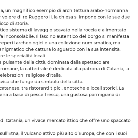
nna, un magnifico esempio di architettura arabo-normanna
 volere di re Ruggero II, la chiesa si impone con le sue due
cco di storia.
tico sistema di lavaggio scavato nella roccia e alimentato
 inconsolabile. Il fascino autentico del borgo si manifesta
reperti archeologici e una collezione numismatica, ma
 enigmatico che cattura lo sguardo con la sua intensità.
 le specialità locali.
re pulsante della città, dominata dalla spettacolare
 romane, la cattedrale è dedicata alla patrona di Catania, la
ebrazioni religiose d’Italia.
 lavica che funge da simbolo della città.
atanese, tra ristoranti tipici, enoteche e locali storici. La
ena a base di pesce fresco, una gustosa parmigiana di
a di Catania, un vivace mercato ittico che offre uno spaccato
ull’Etna, il vulcano attivo più alto d’Europa, che con i suoi