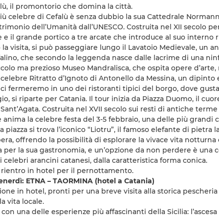
lù, il promontorio che domina la città.
più celebre di Cefalù è senza dubbio la sua Cattedrale Norma
trimonio dell’Umanità dall’UNESCO. Costruita nel XII secolo per
 e il grande portico a tre arcate che introduce al suo interno ri
a visita, si può passeggiare lungo il Lavatoio Medievale, un an
alino, che secondo la leggenda nasce dalle lacrime di una ninfa
colo ma prezioso Museo Mandralisca, che ospita opere d’arte, 
l celebre Ritratto d’Ignoto di Antonello da Messina, un dipinto
 ci fermeremo in uno dei ristoranti tipici del borgo, dove gustare
o, si riparte per Catania. Il tour inizia da Piazza Duomo, il cuo
 Sant’Agata. Costruita nel XVII secolo sui resti di antiche terme
anima la celebre festa del 3-5 febbraio, una delle più grandi cel
a piazza si trova l’iconico “Liotru”, il famoso elefante di pietra
bera, offrendo la possibilità di esplorare la vivace vita notturna c
a per la sua gastronomia, e un’opzione da non perdere è una c
 celebri arancini catanesi, dalla caratteristica forma conica.
 rientro in hotel per il pernottamento.
nerdì: ETNA – TAORMINA (hotel a Catania)
ione in hotel, pronti per una breve visita alla storica pescheri
a vita locale.
n una delle esperienze più affascinanti della Sicilia: l’ascesa s