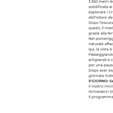
3.350 metri do
solidificata 
esplorare i C
dell’odore del
Dopo l’escursi
questi, il mie
grazie alla fe
Nel pomeriggi
naturale affa
qui, la vista 
Passeggiando 
artigianali e 
per una pausa
Dopo aver esp
giornata indi
5°GIORNO: S
Il nostro mini
Arrivederci Sic
Il programma