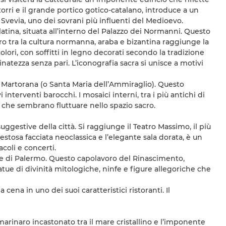
orri e il grande portico gotico-catalano, introduce a un
 Svevia, uno dei sovrani più influenti del Medioevo.
atina, situata all’interno del Palazzo dei Normanni. Questo
ntro tra la cultura normanna, araba e bizantina raggiunge la
lori, con soffitti in legno decorati secondo la tradizione
atezza senza pari. L’iconografia sacra si unisce a motivi
lla Martorana (o Santa Maria dell’Ammiraglio). Questo
nterventi barocchi. I mosaici interni, tra i più antichi di
 che sembrano fluttuare nello spazio sacro.
ggestive della città. Si raggiunge il Teatro Massimo, il più
aestosa facciata neoclassica e l’elegante sala dorata, è un
coli e concerti.
iche di Palermo. Questo capolavoro del Rinascimento,
atue di divinità mitologiche, ninfe e figure allegoriche che
cena in uno dei suoi caratteristici ristoranti. Il
 marinaro incastonato tra il mare cristallino e l’imponente