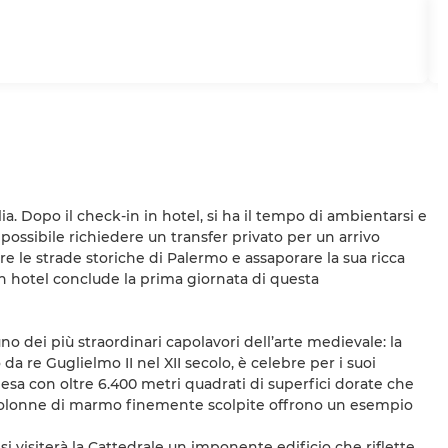
lia. Dopo il check-in in hotel, si ha il tempo di ambientarsi e
è possibile richiedere un transfer privato per un arrivo
re le strade storiche di Palermo e assaporare la sua ricca
 in hotel conclude la prima giornata di questa
o dei più straordinari capolavori dell’arte medievale: la
 re Guglielmo II nel XII secolo, è celebre per i suoi
iesa con oltre 6.400 metri quadrati di superfici dorate che
28 colonne di marmo finemente scolpite offrono un esempio
 si visiterà la Cattedrale un imponente edificio che riflette