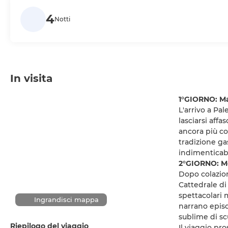
4
Notti
In visita
1°GIORNO: Ma
L'arrivo a Pal
lasciarsi affa
ancora più co
tradizione ga
indimenticabi
2°GIORNO: M
Dopo colazion
Cattedrale di
spettacolari 
Ingrandisci mappa
narrano episo
sublime di sc
Riepilogo del viaggio
Il viaggio pro