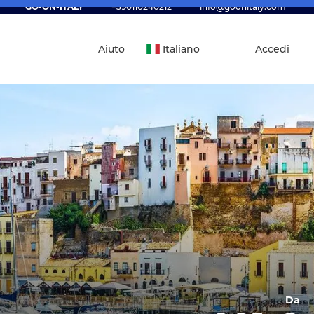
GO-ON-ITALY
+390110240212
info@goonitaly.com
Aiuto
Italiano
Accedi
Da