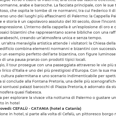
normanne, arabe e barocche. La facciata principale, con le sue t
oso, che ospita le tombe di re normanni, tra cui Federico II di
erso uno dei luoghi più affascinanti di Palermo: la Cappella Pal
te e storia è un capolavoro assoluto del XII secolo, dove l’inco
spressione. L’interno della cappella è un’esplosione di oro e co
osaici bizantini che rappresentano scene bibliche con una raffin
 arabeschi, creando un’atmosfera unica e senza tempo.
 un'altra meraviglia artistica attende i visitatori: la Chiesa de
 edificio combina elementi normanni e bizantini con successivi i
 un esempio perfetto dell’arte bizantina, con figure luminose
 di una pausa pranzo con prodotti tipici locali.
o, il tour prosegue con una passeggiata attraverso le vie più su
lirico d’Italia e uno dei più prestigiosi d’Europa. Con la sua m
 cultura palermitana e uno scenario indimenticabile per spetta
sita si conclude alla Fontana Pretoria, una delle più scenograf
i sontuosi palazzi barocchi di Piazza Pretoria, è adornato da st
osfera quasi fiabesca.
a per esplorare la vivace vita notturna di Palermo o gustare una 
o in hotel
ovedì: CEFALÙ - CATANIA (hotel a Catania)
ione in hotel, si parte alla volta di Cefalù, un pittoresco borgo