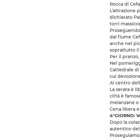
Rocca di Cefa
L’attrazione 
dichiarato Pa
torri massicce
Proseguendo l
dal fiume Cef
anche nel pic
soprattutto i
Per il pranzo,
Nel pomeriggi
Cattedrale di
cui devozione 
Al centro dell
La serata è li
città è famos
melanzane o i
Cena libera e
4°GIORNO: Ve
Dopo la colaz
autentico dell
Proseguiamo co