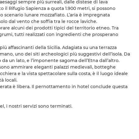
paesaggi sempre più surreali, dalle distese di lava
to il Rifugio Sapienza a quota 1.900 metri, si possono
no scenario lunare mozzafiato. L’aria è impregnata
 solo dal vento che soffia tra le rocce laviche.
rare alcuni dei prodotti tipici del territorio etneo. Tra
 agrumi, tutti realizzati con ingredienti che prosperano
ù affascinanti della Sicilia. Adagiata su una terrazza
mano, uno dei siti archeologici più suggestivi dell’isola. Da
o da un lato, e l’imponente sagoma dell’Etna dall’altro.
ossono ammirare eleganti palazzi medievali, botteghe
cchiera e la vista spettacolare sulla costa, è il luogo ideale
 locali.
 serata è libera. Il pernottamento in hotel conclude questa
l, i nostri servizi sono terminati.