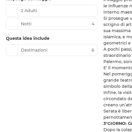
le influenze 
2 Adulti
interno maest
Si prosegue v
Notti
4
scrigno di ar
sua massima e
islamica, e m
Questa idea include
geometrici e
A pochi passi,
Destinazioni
6
straordinario
Palermo, sono
E' il momento
Nel pomeriggi
grande teatro 
simbolo della
Infine, la vi
circondato da
creano un’atm
Serata è liber
pernottament
3°GIORNO: Gi
Dopo la colaz