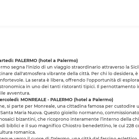
rtedì: PALERMO (hotel a Palermo)
ermo segna l'inizio di un viaggio straordinario attraverso la Sici
scinare dall'atmosfera vibrante della città. Per chi lo desidera, 
nfortevole. La serata è libera, offrendo l'opportunità di esplora
stronomica in uno dei tanti ristoranti tipici. Il pernottamento
le avventura.
ercoledì: MONREALE - PALERMO (hotel a Palermo)
e, si parte per Monreale, una cittadina famosa per custodire un
 Santa Maria Nuova. Questo gioiello normanno, commissionato da
mosaici bizantini, che ricoprono interamente l’interno della ch
di biblici e il suo magnifico Chiostro benedettino, le cui 2
ultura romanica.
segue verso il cuore di Palermo, una città dal fascino eclettico,