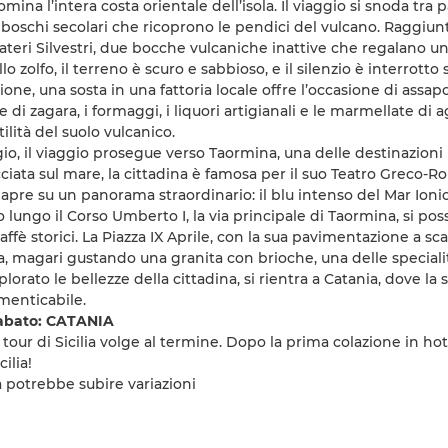
mina l’intera costa orientale dell’isola. Il viaggio si snoda tra 
ai boschi secolari che ricoprono le pendici del vulcano. Raggiun
rateri Silvestri, due bocche vulcaniche inattive che regalano u
lo zolfo, il terreno è scuro e sabbioso, e il silenzio è interrotto
one, una sosta in una fattoria locale offre l’occasione di assapo
le di zagara, i formaggi, i liquori artigianali e le marmellate di
rtilità del suolo vulcanico.
o, il viaggio prosegue verso Taormina, una delle destinazioni pi
cciata sul mare, la cittadina è famosa per il suo Teatro Greco-Ro
si apre su un panorama straordinario: il blu intenso del Mar Ioni
lungo il Corso Umberto I, la via principale di Taormina, si p
caffè storici. La Piazza IX Aprile, con la sua pavimentazione a sca
, magari gustando una granita con brioche, una delle specialità
lorato le bellezze della cittadina, si rientra a Catania, dove la
menticabile.
abato: CATANIA
 tour di Sicilia volge al termine. Dopo la prima colazione in hote
ilia!
 potrebbe subire variazioni